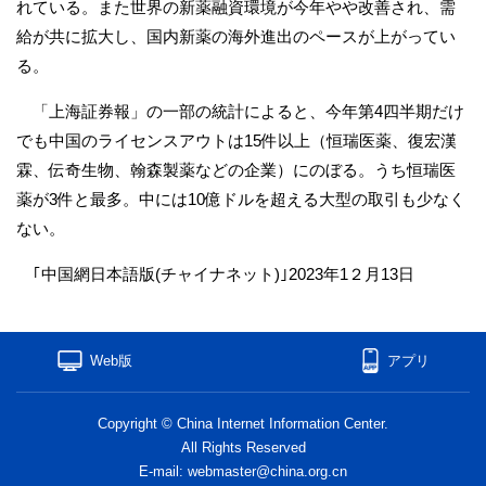
れている。また世界の新薬融資環境が今年やや改善され、需
給が共に拡大し、国内新薬の海外進出のペースが上がってい
る。
「上海証券報」の一部の統計によると、今年第4四半期だけ
でも中国のライセンスアウトは15件以上（恒瑞医薬、復宏漢
霖、伝奇生物、翰森製薬などの企業）にのぼる。うち恒瑞医
薬が3件と最多。中には10億ドルを超える大型の取引も少なく
ない。
｢中国網日本語版(チャイナネット)｣2023年1２月13日
Web版
アプリ
Copyright © China Internet Information Center.
All Rights Reserved
E-mail: webmaster@china.org.cn