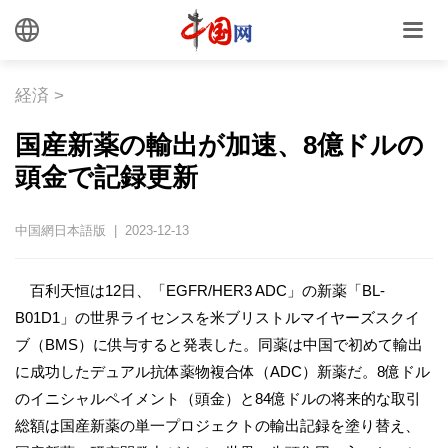
経済
>
国産新薬の輸出が加速、8億ドルの
頭金で記録更新
中国網日本語版 | 2023-12-13
百利天恒は12日、「EGFR/HER3 ADC」の新薬「BL-
B01D1」の世界ライセンスを米ブリストルマイヤーズスクイ
ブ（BMS）に供与すると発表した。同薬は中国で初めて輸出
に成功したデュアル抗体薬物複合体（ADC）新薬だ。8億ドル
のイニシャルペイメント（頭金）と84億ドルの将来的な取引
総額は国産新薬の単一プロジェクトの輸出記録を塗り替え、