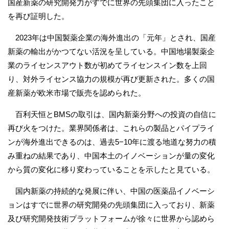
国産新薬の研究開発力がすでに世界の先頭集団に入ったこと
を再び証明した。
2023年は中国製薬企業の海外進出の「元年」とされ、国産
新薬の輸出がかつてない活況を呈している。中国地場製薬企
業のライセンスアウト数が初めてライセンスイン数を上回
り、対外ライセンス協力の規模が再び更新された。多くの国
産新薬が欧米市場で販売を認められた。
百利天恒とBMSの取引は、国内新薬分野への投資の自信に
再び火をつけた。業界関係者は、これらの製品とパイプライ
ンが海外進出できるのは、過去5−10年に渡る地道な努力の積
み重ねの結果であり、中国本土のイノベーションが量の変化
から質の変化に移り変わっていることを示したと見ている。
国内新薬の持続的な発展に伴い、中国の医薬品イノベーシ
ョンはすでに世界の研究開発の先頭集団に入っており、新薬
及び研究開発技術プラットフォームが徐々に世界から認めら