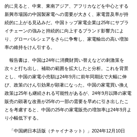
的に見ると、中東、東南アジア、アフリカなどを中心とする
新興市場国の中国製家電への需要が大きく、家電普及率が持
続的に上がる見込みだ。中国トップ家電企業は25年にサプラ
イチェーンの強みと持続的に向上するブランド影響力によ
り、グローバルシェアをさらに争奪し、家電輸出の高い増加
率の維持をけん引する。
報告書は、中国は24年に消費財買い替えなどの刺激策を
次々と打ち出し、補助の範囲を拡大したと分析。これを背景
とし、中国の家電小売額は24年9月に前年同期比で大幅に伸
び、政策のけん引効果が顕著になった。中国の家電買い換え
政策は25年も継続される可能性があるが、24年9月以降の家電
販売の顕著な改善が25年の一部の需要を早めに引き出したこ
とを考慮すると、中国の25年の家電販売の増加率は24年9月よ
り小幅低下する。
「中国網日本語版（チャイナネット）」2024年12月10日