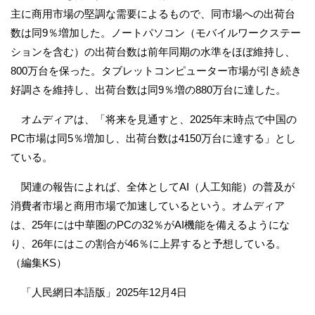
主に商用市場の堅調な需要によるもので、同市場への出荷台
数は同9％増加した。ノートパソコン（モバイルワークステー
ションを含む）の出荷台数は前年同期の水準をほぼ維持し、
800万台を保った。タブレットコンピューター市場が引き続き
好調さを維持し、出荷台数は同9％増の880万台に達した。
オムディアは、「将来を見通すと、2025年末時点で中国の
PC市場は同5％増加し、出荷台数は4150万台に達する」とし
ている。
関連の報告によれば、全体としてAI（人工知能）の普及が
消費者市場と商用市場で加速しているという。オムディア
は、25年には中華圏のPCの32％がAI機能を備えるようにな
り、26年にはこの割合が46％に上昇すると予想している。
（編集KS）
「人民網日本語版」2025年12月4日