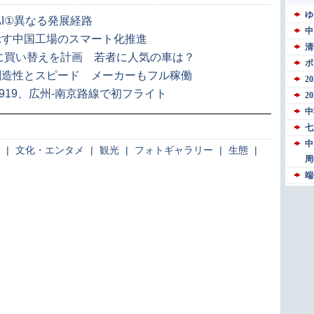
AI①異なる発展経路
示す中国工場のスマート化推進
車に買い替えを計画 若者に人気の車は？
創造性とスピード メーカーもフル稼働
19、広州-南京路線で初フライト
|
文化・エンタメ
|
観光
|
フォトギャラリー
|
生態
|