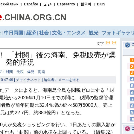
文字
く！ 「封関」後の海南、免税販売が爆
発的活況
グ：封関 免税 爆発 海南
0:47:49 | チャイナネット |
編集者にメールを送る
したデータによると、海南島全島を関税ゼロにする「封
施開始から2026年1月10日までの間に、税関の監督管理
数が前年同期比32.4％増の延べ58万5000人、売上
（1元は約22.7円、約883億円）となった。
00人が免税ショッピングを行い、1日あたりの購入額が
いずれも「封関」前の水準を上回っている。（編集JZ）