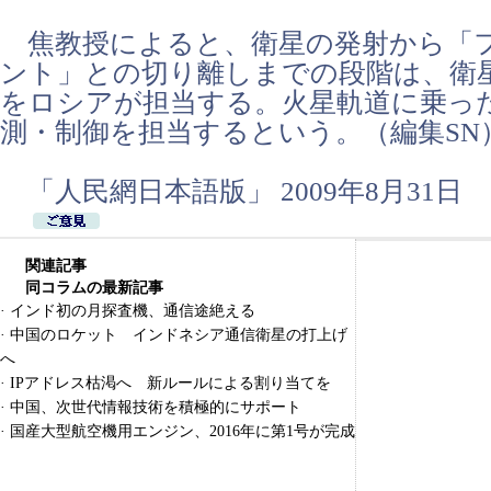
焦教授によると、衛星の発射から「
ント」との切り離しまでの段階は、衛
をロシアが担当する。火星軌道に乗っ
測・制御を担当するという。（編集SN
「人民網日本語版」 2009年8月31日
関連記事
同コラムの最新記事
·
インド初の月探査機、通信途絶える
·
中国のロケット インドネシア通信衛星の打上げ
へ
·
IPアドレス枯渇へ 新ルールによる割り当てを
·
中国、次世代情報技術を積極的にサポート
·
国産大型航空機用エンジン、2016年に第1号が完成