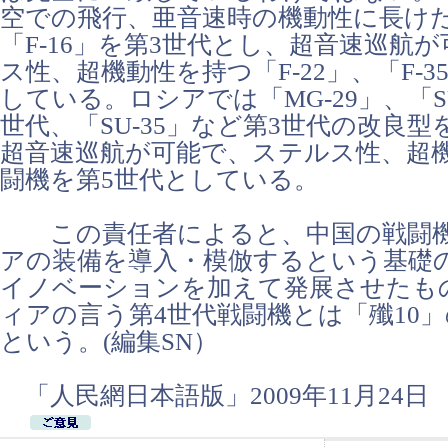
空での飛行、亜音速時の機動性に長けた「
「F-16」を第3世代とし、超音速巡航
ス性、超機動性を持つ「F-22」、「F-3
している。ロシアでは「MG-29」、「SU-
世代、「SU-35」など第3世代の改良型
超音速巡航が可能で、ステルス性、超
闘機を第5世代としている。
この責任者によると、中国の戦闘機
アの装備を導入・模倣するという基礎
イノベーションを加えて発展させたも
ィアの言う第4世代戦闘機とは「殲10
という。(編集SN）
「人民網日本語版」2009年11月24日