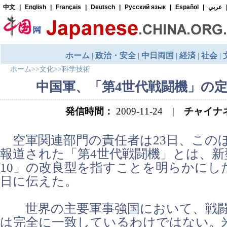
ホーム
>>
文化
>>
科学技術
中国軍、「第4世代戦闘機」の
発信時間：
2009-11-24 |
チャイナ
空軍関連部門の責任者は23日、この
報道された「第4世代戦闘機」とは、新
10」の改良型を指すことを明らかにし
日に伝えた。
世界の主要軍事強国において、戦闘
は完全に一致しているわけではない。