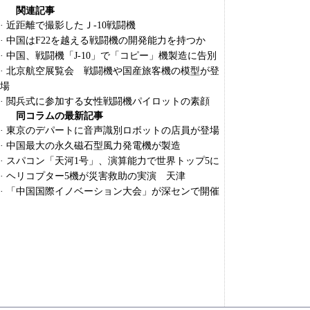
関連記事
·
近距離で撮影したＪ-10戦闘機
·
中国はF22を越える戦闘機の開発能力を持つか
·
中国、戦闘機「J-10」で「コピー」機製造に告別
·
北京航空展覧会 戦闘機や国産旅客機の模型が登
場
·
閲兵式に参加する女性戦闘機パイロットの素顔
同コラムの最新記事
·
東京のデパートに音声識別ロボットの店員が登場
·
中国最大の永久磁石型風力発電機が製造
·
スパコン「天河1号」、演算能力で世界トップ5に
·
ヘリコプター5機が災害救助の実演 天津
·
「中国国際イノベーション大会」が深センで開催