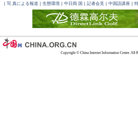
|
写 真による報道
|
生態環境
|
中日両 国
|
記者会見
|
中国語講座
|