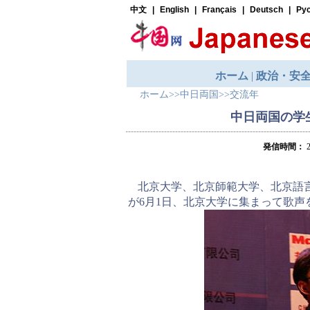
ホーム
>>
中日両国
>>
交流年
中日両国の学
発信時間：
2
北京大学、北京師範大学、北京語
が6月1日、北京大学に集まって歌声