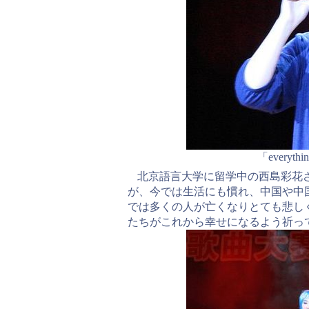
「every
北京語言大学に留学中の西島彩花
が、今では生活にも慣れ、中国や中
では多くの人が亡くなりとても悲し
たちがこれから幸せになるよう祈っ