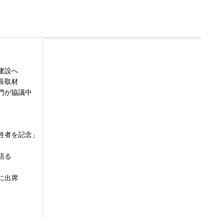
建設へ
会長取材
門が協議中
牲者を記念」
を語る
に出席