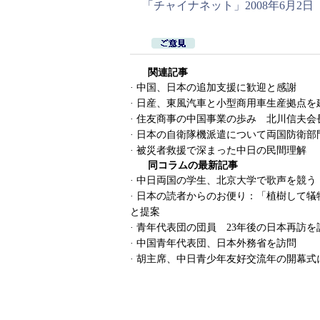
「チャイナネット」2008年6月2日
関連記事
·
中国、日本の追加支援に歓迎と感謝
·
日産、東風汽車と小型商用車生産拠点を
·
住友商事の中国事業の歩み 北川信夫
·
日本の自衛隊機派遣について両国防衛部
·
被災者救援で深まった中日の民間理解
同コラムの最新記事
·
中日両国の学生、北京大学で歌声を競う
·
日本の読者からのお便り：「植樹して犠
と提案
·
青年代表団の団員 23年後の日本再訪
·
中国青年代表団、日本外務省を訪問
·
胡主席、中日青少年友好交流年の開幕式