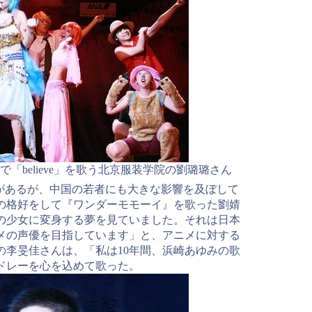
「believe」を歌う北京服装学院の劉璐璐さん
があるが、中国の若者にも大きな影響を及ぼして
の格好をして『ワンダーモモーイ』を歌った劉婧
の少女に変身する夢を見ていました。それは日本
メの声優を目指しています」と、アニメに対する
の李旻佳さんは、「私は10年間、浜崎あゆみの歌
ドレーを心を込めて歌った。