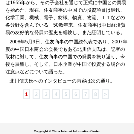
は1955年から、その子会社を通じて正式に中国との貿易
を始めた。現在、住友商事の中国での投資項目は鋼鉄、
化学工業、機械、電子、紡織、物資、物流、ＩＴなどの
各分野を含んでいる。50数年来、住友商事は中日経済貿
易の友好的な発展の歴史を経験し、また証明している。
2008年5月9日、住友商事の中国総代表であり、2007年
度の中国日本商会の会長でもある北川信夫氏は、記者の
取材に対して、住友商事の中国での発展を振り返り、今
後を展望し、そして、日本企業が中国で投資する場合の
注意点などについて語った。
北川信夫氏へのインタビューの内容は次の通り。
1
2
3
4
5
6
7
8
>
Copyright © China Internet Information Center.