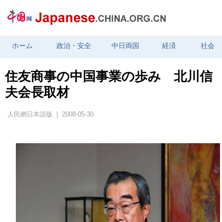
ホーム
政治・安全
中日両国
経済
社会
住友商事の中国事業の歩み 北川信
夫会長取材
人民網日本語版 | 2008-05-30