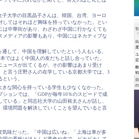
女子大学の目黒晶子さんは、韓国、台湾、ヨーロ
対してはそれほど興味を持っていなかった。とい
には中華街があり、わざわざ中国に行かなくても
スメディアの影響もあり、中国にはネカティブな
を通して、中国を理解していたという人もいる。
日本ではよく中国人の友だちと話し合っていた。
ニュースが出てくるが、その影響はあまり受け
」と言う庄野さんの在学している京都大学では、3
るという。
大きな関心を持っている学生も少なくなかった。
ションでは、「GDPが毎年10％のスピードで成
している」と同志社大学の山田裕太さんが話し、
、環境問題を解決していくことを望んでいると言
奮気味だった。「中国は広いね」「上海は車が多
中国の看板はほとんど黄色や赤で、ピカピカして