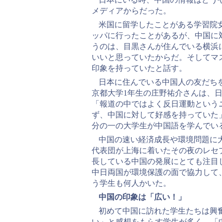
メディアからだった。
米国に留学したことがある学習院
ッパに行ったことがあるが、中国に
うのは、目黒さんが住んでいる横浜
いいと思っていたからだ。そしてマ
印象を持っていたと話す。
日本に住んでいる中国人の友だち
京都大学1年生の庄野祐介さんは、
「報道の中ではよく反日運動という
ず、中国に対して好感を持っていた
分の一の大学生が中国語を学んでい
中国の速い経済成長や環境問題に
代表団が上海に着いたその夜のレセプ
長している中国の発展にとても注目
中日両国が環境保護の面で協力して
う学生も何人かいた。
中国の印象は「広い！」
初めて中国に訪れた学生たちは興
い」と感想をもらす学生が多く、「