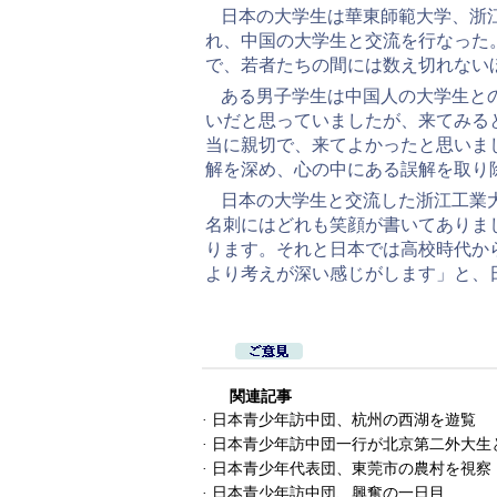
日本の大学生は華東師範大学、浙
れ、中国の大学生と交流を行なった
で、若者たちの間には数え切れない
ある男子学生は中国人の大学生と
いだと思っていましたが、来てみる
当に親切で、来てよかったと思いま
解を深め、心の中にある誤解を取り
日本の大学生と交流した浙江工業
名刺にはどれも笑顔が書いてありま
ります。それと日本では高校時代か
より考えが深い感じがします」と、
関連記事
·
日本青少年訪中団、杭州の西湖を遊覧
·
日本青少年訪中団一行が北京第二外大生
·
日本青少年代表団、東莞市の農村を視察
·
日本青少年訪中団、興奮の一日目