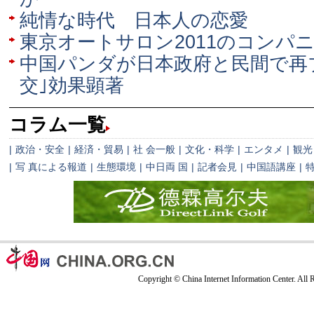
純情な時代 日本人の恋愛
東京オートサロン2011のコンパ
中国パンダが日本政府と民間で再
交｣効果顕著
コラム一覧
|
政治・安全
|
経済・貿易
|
社 会一般
|
文化・科学
|
エンタメ
|
観光
|
写 真による報道
|
生態環境
|
中日両 国
|
記者会見
|
中国語講座
|