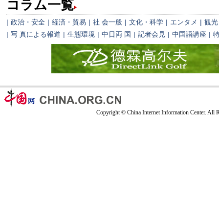
コラム一覧
|
政治・安全
|
経済・貿易
|
社 会一般
|
文化・科学
|
エンタメ
|
観光
|
写 真による報道
|
生態環境
|
中日両 国
|
記者会見
|
中国語講座
|