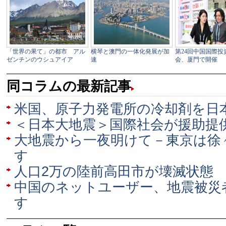
同コラムの最新記事
米国、原子力発電所の冷却剤を日
＜日本大地震＞国際社会が援助提
大地震から一夜明けて－東京は徐
す
人口2万の陸前高田市が壊滅状態
中国のネットユーザー、地震被災
す