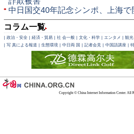
詐欺被害
中日国交40年記念シンポ、上海で
コラム一覧
|
政治・安全
|
経済・貿易
|
社 会一般
|
文化・科学
|
エンタメ
|
観光
|
写 真による報道
|
生態環境
|
中日両 国
|
記者会見
|
中国語講座
|