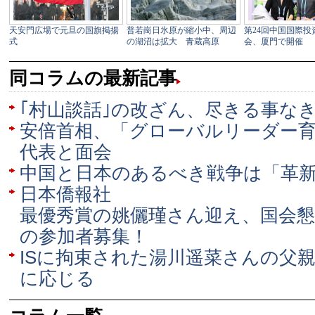
同コラムの最新記事
｢村山談話｣の改ざん、尽きる事な
安倍首相、「グローバルリーダー
代表と面会
中国と日本のあるべき戦争は「革
日本僑報社
最優秀賞の姚儷瑾さん迎え、国会懇
の参加者募集！
ISに拘束された湯川遥菜さんの父
に応じる