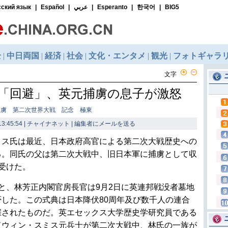
文字
「回避」、英元捕虜の息子が激怒
捕虜 第二次世界大戦 記念 極東
3:45:54 | チャイナネット |
編集者にメールを送る
ミス氏は最近、日本政府高官による第二次大戦歴史への
る。同氏の父は第二次大戦中、旧日本軍に捕虜として収
受けた。
と、林芳正内閣官房長官は9月2日に英連邦戦没者墓地
した。この式典は日本降伏80周年及び数千人の連合
催されたものだ。英エセックス大学歴史学研究員である
ドウィン・スミス元兵士が第二次大戦中、林氏の一族が