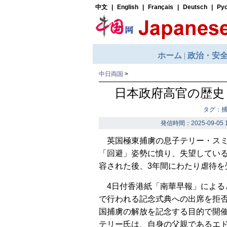
中日両国
>
日本政府高官の歴史
タグ：
発信時間：2025-09-05 1
英国極東捕虜の息子テリー・ス
「回避」姿勢に憤り、失望してい
容された後、3年間にわたり虐待を
4日付香港紙「南華早報」による
で行われる記念式典への出席を拒否
国捕虜の解放を記念する目的で開
テリー氏は、自身の父親であるエ