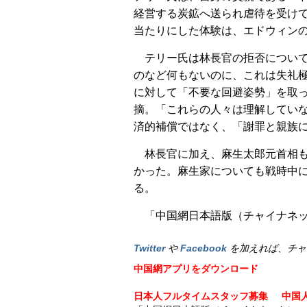
経営する炭鉱へ送られ虐待を受け
当たりにした体験は、エドウィン
テリー氏は林長官の拒否につい
のなど何もないのに、これは失礼
に対して「不要な回避姿勢」を取
摘。「これらの人々は理解してい
済的補償ではなく、「謝罪と親族
林長官に加え、麻生太郎元首相
かった。麻生家についても戦時中
る。
「中国網日本語版（チャイナネット
Twitter
や
Facebook
を加えれば、チャ
中国網アプリをダウンロード
日本人フルタイムスタッフ募集
中国