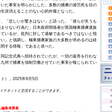
ていた事実を明らかにした。多数の捕虜の過労死を目の
の生涯消えることのない心的外傷となった。
て、「悲しいが驚きはない」と語った。「彼らが失うも
極まりない行為だ」日本政府関係者が英国極東捕虜遺族
っているが、批判に対して過敏であるべきではないと指
ない」と強調し、極東捕虜家族の大多数が求めるのは経
に関する情報」であると述べた。
も同記念式典へ招待されていたが、一切の返答を行わな
に九州で捕虜を強制労働させていた事実が報じられてい
）」2025年9月5日
イナネットと交流することができます。
人編集者募集