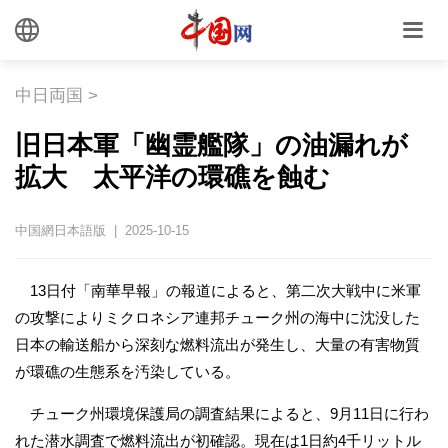
中日両国
>
旧日本軍「幽霊艦隊」の油漏れが
拡大 太平洋の環礁を蝕む
中国網日本語版 | 2025-10-15
13日付「南華早報」の報道によると、第二次大戦中に米軍
の攻撃によりミクロネシア連邦チューク州の海中に沈没した
日本の輸送船から深刻な燃料流出が発生し、大量の有害物質
が環礁の生態系を汚染している。
チューク州環境保護局の調査結果によると、9月11日に行わ
れた潜水調査で燃料流出が初確認。現在は1日約4千リットル