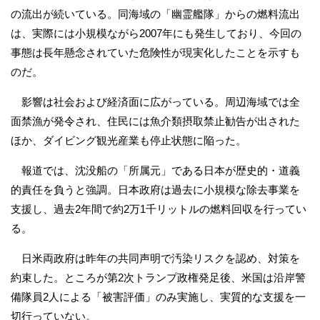
の流出が続いている。同海域の「幽霊艦隊」からの燃料流出
は、実際には小規模ながら2007年にも発生しており、今回の
事態は長年懸念されていた危険性が現実化したことを示すも
のだ。
影響は社会および経済面に広がっている。周辺海域では全
面禁漁が発令され、住民には魚介類摂取禁止勧告が出された
ほか、ダイビング観光産業も停止状態に陥った。
報道では、沈没船の「所属元」である日本が歴史的・道義
的責任を負うと強調。日本政府は過去に小規模な除去事業を
支援し、過去2年間で約2万1千リットルの燃料回収を行ってい
る。
日米両政府は昨年の共同声明で汚染リスクを認め、対策を
約束した。ところが第2次トランプ政権発足後、米国は沿岸警
備隊員2人による「被害評価」のみ実施し、実質的な支援を一
切行っていない。