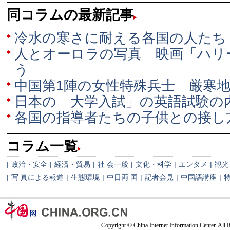
同コラムの最新記事
冷水の寒さに耐える各国の人たち
人とオーロラの写真 映画「ハリ
う
中国第1陣の女性特殊兵士 厳寒
日本の「大学入試」の英語試験の
各国の指導者たちの子供との接し
コラム一覧
|
政治・安全
|
経済・貿易
|
社 会一般
|
文化・科学
|
エンタメ
|
観光
|
写 真による報道
|
生態環境
|
中日両 国
|
記者会見
|
中国語講座
|