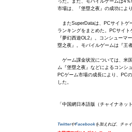
った。また、モバイルゲームは4％
市場は、『堡塁之夜』の成功により
またSuperDataは、PCサイ
ランキングをまとめた。PCサイト
『夢幻西遊OL2』。コンシューマーゲ
塁之夜』。モバイルゲームは『王者
ゲーム課金状況については、米国が
ム『堡塁之夜』などによるコンシ
PCゲーム市場の成長により、PC
した。
「中国網日本語版（チャイナネット）
Twitter
や
Facebook
を加えれば、チャ