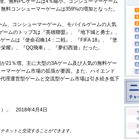
増、無料PCゲームは4％縮小。コンシューマーゲーム
無料コンシューマーゲームは359%の増加となった。
トゲーム、コンシューマーゲーム、モバイルゲームの人気
ゲームのトップ3は『英雄聯盟』、『地下城と勇士』、
ームは『使命召喚14：二戦』、『FIFA 18』、『堡
栄耀』、『QQ飛車』、『夢幻西遊』だった。
21％増。主に大型の3Aゲーム及び人気の無料ゲー
ューマーゲーム市場の拡張が要因。また、ハイエンド
の代理運営型ゲームと交流型ゲーム市場は引き続き低下
」 2018年4月4日
イナネットと交流することができます。