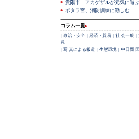
貴陽市 アカゲザルが元気に遊
ポタラ宮、消防訓練に勤しむ
コラム一覧
|
政治・安全
|
経済・貿易
|
社 会一般
|
覧
|
写 真による報道
|
生態環境
|
中日両 