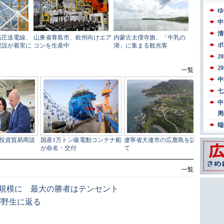
一覧
元規模に 最大の勝者はテンセント
が野生に返る