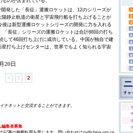
のものが含まれている。
開発した「長征」運搬ロケットは、12のシリーズが
太陽静止軌道の衛星と宇宙飛行船を打ち上げることが
、今後は新型運搬ロケットシリーズの開発に力を入れる
在、「長征」シリーズの運搬ロケットは合計88回の打ち
連続して46回打ち上げに成功している。中国が独自で建
衛星打ち上げセンターは、世界でもよく知られる宇宙
月20日
<
1
2
イナネットと交流することができます。
人編集者募集
の無断転用を禁じます。問い合わせはzy@china.org.cn