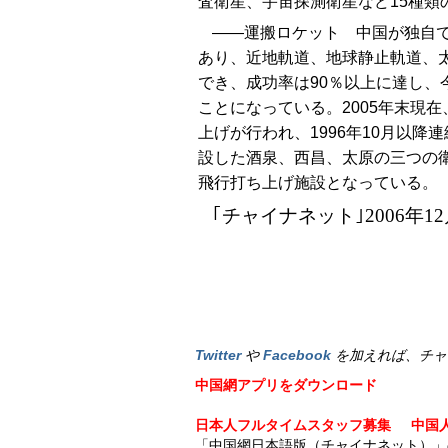
査衛星、宇宙探測衛星など15種類
――運搬ロケット 中国が独自で
あり、近地軌道、地球静止軌道、
でき、成功率は90％以上に達し
ことになっている。2005年末現
上げが行われ、1996年10月以降
設した酒泉、西昌、太原の三つの
飛行打ち上げ施設となっている。
｢チャイナネット｣2006年12
Twitter
や
Facebook
を加えれば、チャ
中国網アプリをダウンロード
日本人フルタイムスタッフ募集
中国
「中国網日本語版（チャイナネット）」の記事