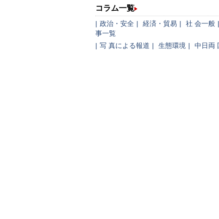
コラム一覧
|
政治・安全
|
経済・貿易
|
社 会一般
事一覧
|
写 真による報道
|
生態環境
|
中日両 