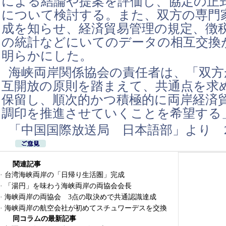
による結論や提案を評価し、協定の正
について検討する。また、双方の専門
成を知らせ、経済貿易管理の規定、徴
の統計などにいてのデータの相互交換
明らかにした。
海峡両岸関係協会の責任者は、「双方
互開放の原則を踏まえて、共通点を求
保留し、順次的かつ積極的に両岸経済
調印を推進させていくことを希望する
「中国国際放送局 日本語部」より
関連記事
·
台湾海峡両岸の「日帰り生活圏」完成
·
「湯円」を味わう海峡両岸の両協会会長
·
海峡両岸の両協会 3点の取決めで共通認識達成
·
海峡両岸の航空会社が初めてスチュワーデスを交換
同コラムの最新記事