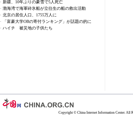
·
新疆、10年ぶりの豪雪で5人死亡
·
渤海湾で海軍砕氷船が立往生の船の救出活動
·
北京の居住人口、1755万人に
·
「富豪大学OBの寄付ランキング」が話題の的に
·
ハイチ 被災地の子供たち