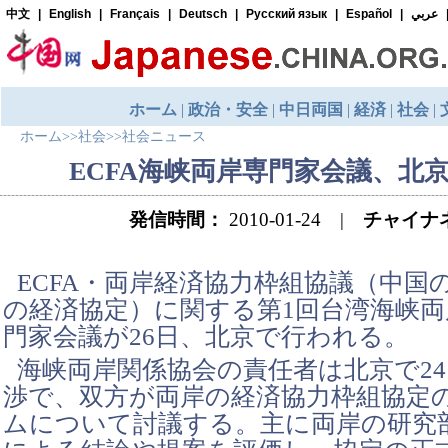
ホーム
>>
社会
>>
社会ニュース
ECFA海峡両岸専門家会議、北
発信時間：
2010-01-24 |
チャイナ
ECFA・両岸経済協力枠組協議（中国
の経済協定）に関する第1回台湾海峡両
門家会議が26日、北京で行われる。
海峡両岸関係協会の責任者は北京で2
渉で、双方が両岸の経済協力枠組協定
ムについて討議する。主に両岸の研究