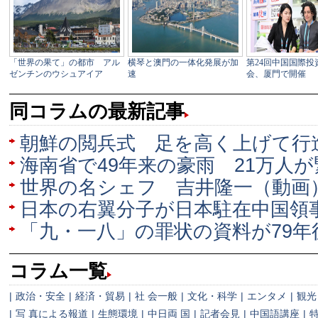
同コラムの最新記事
朝鮮の閲兵式 足を高く上げて
海南省で49年来の豪雨 21万人
世界の名シェフ 吉井隆一（動画
日本の右翼分子が日本駐在中国領
「九・一八」の罪状の資料が79年
コラム一覧
|
政治・安全
|
経済・貿易
|
社 会一般
|
文化・科学
|
エンタメ
|
観光
|
写 真による報道
|
生態環境
|
中日両 国
|
記者会見
|
中国語講座
|