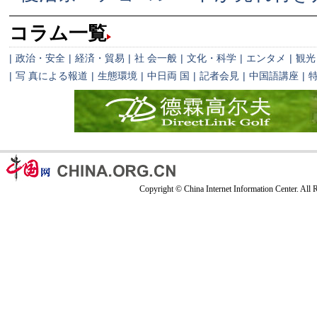
コラム一覧
|
政治・安全
|
経済・貿易
|
社 会一般
|
文化・科学
|
エンタメ
|
観光
|
写 真による報道
|
生態環境
|
中日両 国
|
記者会見
|
中国語講座
|