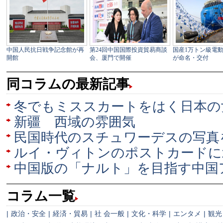
同コラムの最新記事
冬でもミススカートをはく日本の
新疆 西域の雰囲気
民国時代のスチュワーデスの写真
ルイ・ヴィトンのポストカードに
中国版の「ナルト」を目指す中国
コラム一覧
|
政治・安全
|
経済・貿易
|
社 会一般
|
文化・科学
|
エンタメ
|
観光