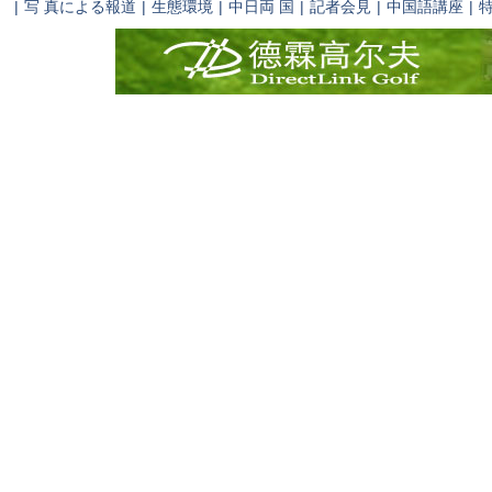
|
写 真による報道
|
生態環境
|
中日両 国
|
記者会見
|
中国語講座
|