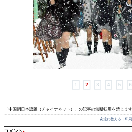
1
2
3
4
5
6
「中国網日本語版（チャイナネット）」の記事の無断転用を禁じます。問い合
友達に教える
|
印刷
コメント