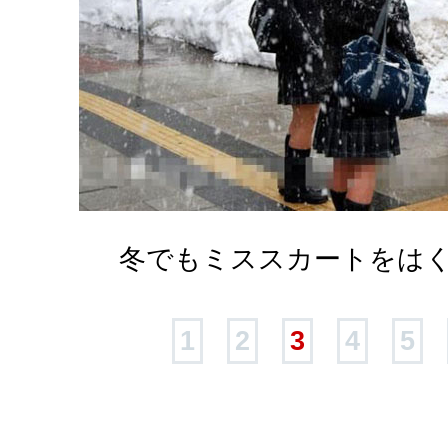
冬でもミススカートをは
1
2
3
4
5