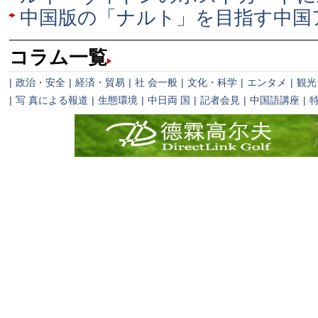
中国版の「ナルト」を目指す中国
コラム一覧
|
政治・安全
|
経済・貿易
|
社 会一般
|
文化・科学
|
エンタメ
|
観光
|
写 真による報道
|
生態環境
|
中日両 国
|
記者会見
|
中国語講座
|