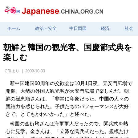
ホーム
政治・安全
中日両国
経済
社会
朝鮮と韓国の観光客、国慶節式典を
楽しむ
CRIより | 2009-10-03
新中国建国60周年の交歓会は10月1日夜、天安門広場で
開催。大勢の外国人観光客が天安門広場で楽しんだ。朝
鮮の崔恵順さんは、「非常に印象だった。中国の人々の
団結力を感じられた。子供たちのパフォーマンスが大好
きで、とてもかわいかった」と述べた。
韓国の金衍均さんは海軍軍人だったので、閲兵式を熱
心に見学。金さんは、「立派な閲兵式だった。規模だけ