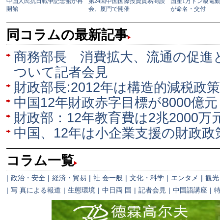
同コラムの最新記事
商務部長 消費拡大、流通の促進
ついて記者会見
財政部長:2012年は構造的減税政
中国12年財政赤字目標が8000億
財政部：12年教育費は2兆2000万
中国、12年は小企業支援の財政政
コラム一覧
|
政治・安全
|
経済・貿易
|
社 会一般
|
文化・科学
|
エンタメ
|
観光
|
写 真による報道
|
生態環境
|
中日両 国
|
記者会見
|
中国語講座
|