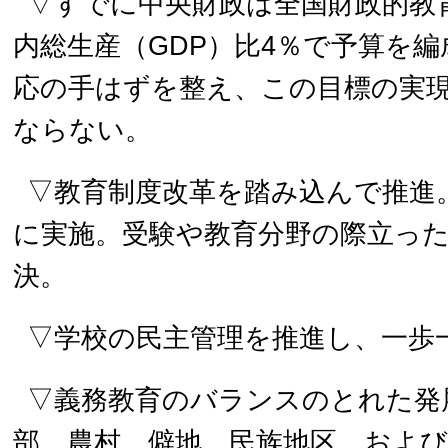
▽すでに中央財政は全国財政的教
内総生産（GDP）比4％で予算を
応の手はずを整え、この目標の実
ならない。
▽教育制度改革を踏み込んで推進
に実施。受験や教育分野の際立っ
決。
▽学校の民主管理を推進し、一歩
▽義務教育のバランスのとれた発
部、農村、僻地、民族地区、およ