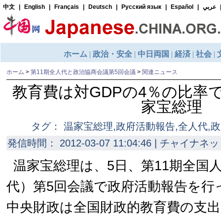
ホーム
>
第11期全人代と政治協商会議第5回会議
>
関連ニュース
教育費は対GDPの4％の比率
家宝総理
タグ： 温家宝総理,政府活動報告,全人代,
発信時間： 2012-03-07 11:04:46 | チャイナネッ
温家宝総理は、5日、第11期全国
代）第5回会議で政府活動報告を行っ
中央財政は全国財政的教育費の支