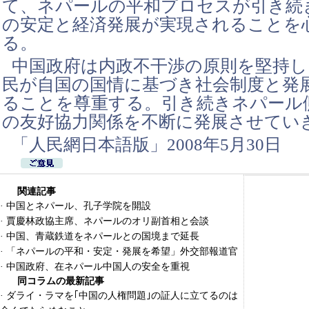
て、ネパールの平和プロセスが引き続
の安定と経済発展が実現されることを
る。
中国政府は内政不干渉の原則を堅持し
民が自国の国情に基づき社会制度と発
ることを尊重する。引き続きネパール
の友好協力関係を不断に発展させてい
「人民網日本語版」2008年5月30日
関連記事
·
中国とネパール、孔子学院を開設
·
賈慶林政協主席、ネパールのオリ副首相と会談
·
中国、青蔵鉄道をネパールとの国境まで延長
·
「ネパールの平和・安定・発展を希望」外交部報道官
·
中国政府、在ネパール中国人の安全を重視
同コラムの最新記事
·
ダライ・ラマを｢中国の人権問題｣の証人に立てるのは