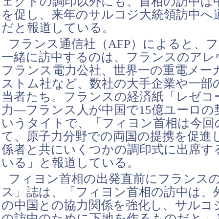
ェクトの調印以外にも、首相の訪中は
を促し、来年のサルコジ大統領訪中へ
だと報道している。
フランス通信社（AFP）によると、
一緒に訪中するのは、フランスのアレ
フランス電力公社、世界一の重電メー
ストム社など、数社の大手企業や一部
当者たち。フランスの経済紙「レゼコ
力―フランス人が中国で15億ユーロの
いうタイトで、「フィヨン首相は今回
て、原子力分野での両国の提携を促進
係者と共にいくつかの調印式に出席す
いる」と報道している。
フィヨン首相の出発直前にフランス
ス」誌は、「フィヨン首相の訪中は、
の中国との協力関係を強化し、サルコ
の訪中のために下地を作るものだと」