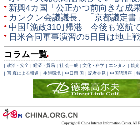
新興4カ国「公正かつ前向きな成
カンクン会議議長、「京都議定書
中国｢漁政310｣帰港 今後も巡航
日米合同軍事演習の5日目は地上
コラム一覧
|
政治・安全
|
経済・貿易
|
社 会一般
|
文化・科学
|
エンタメ
|
観光
|
写 真による報道
|
生態環境
|
中日両 国
|
記者会見
|
中国語講座
|