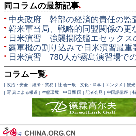
同コラムの最新記事
中央政府 幹部の経済的責任の監
韓米軍当局、戦略的同盟関係の更
日米演習 強襲揚陸艦エセックス
露軍機の割り込みで日米演習最重
日米演習 780人が霧島演習場で
コラム一覧
|
政治・安全
|
経済・貿易
|
社 会一般
|
文化・科学
|
エンタメ
|
観光
|
写 真による報道
|
生態環境
|
中日両 国
|
記者会見
|
中国語講座
|