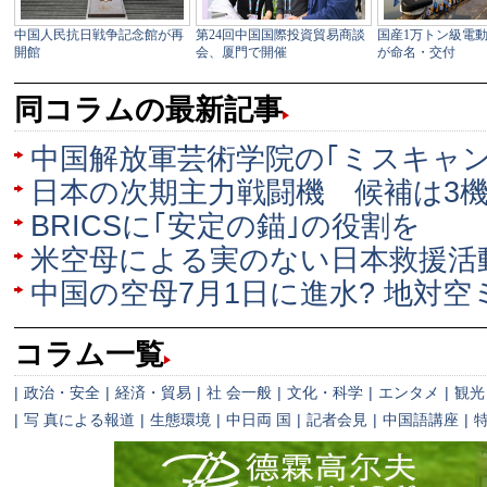
同コラムの最新記事
中国解放軍芸術学院の｢ミスキャン
日本の次期主力戦闘機 候補は3
BRICSに｢安定の錨｣の役割を
米空母による実のない日本救援活
中国の空母7月1日に進水? 地対
コラム一覧
|
政治・安全
|
経済・貿易
|
社 会一般
|
文化・科学
|
エンタメ
|
観光
|
写 真による報道
|
生態環境
|
中日両 国
|
記者会見
|
中国語講座
|