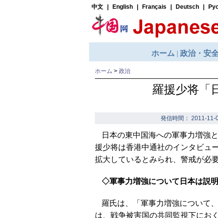
ホーム
>
政治
羅援少将「
発信時間： 2011-11-0
日本の東中国海への軍事力増強
援少将は香港中通社のインタビュ
拡大しているとみられ、警戒が必
◇軍事力増強について日本は説
羅氏は、「軍事力増強について
は、戦争被害国の共同監視下にお