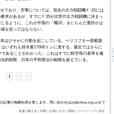
せており、空軍については、現在の主力戦闘機Ｆ-15には
要求があるが、すでにＦ35が次世代主力戦闘機に決まっ
じるように、これが中国の「殲20」をにらんだ選択かは
警戒を怠ってはならない。
日本はひそかに行動を起こしている。ヘリコプター搭載護
せ」はいずれも排水量17000トンに達する。最近ではさらに
開発中であることがわかった。これはすでに軽空母の基準を備
の法的制限、日本の平和憲法の範疇を超えている。
1
2
3
事の無断転用を禁じます。問い合わせはzy@china.org.cnまで
友達に教える
|
印刷
|
お気に入りに登録
|
ページトップへ戻る