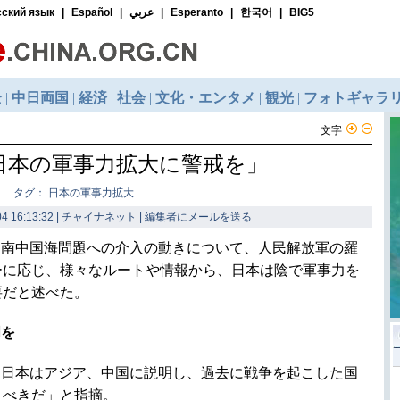
文字
日本の軍事力拡大に警戒を」
タグ： 日本の軍事力拡大
4 16:13:32 | チャイナネット |
編集者にメールを送る
と南中国海問題への介入の動きについて、人民解放軍の羅
ーに応じ、様々なルートや情報から、日本は陰で軍事力を
要だと述べた。
明を
、日本はアジア、中国に説明し、過去に戦争を起こした国
くべきだ」と指摘。