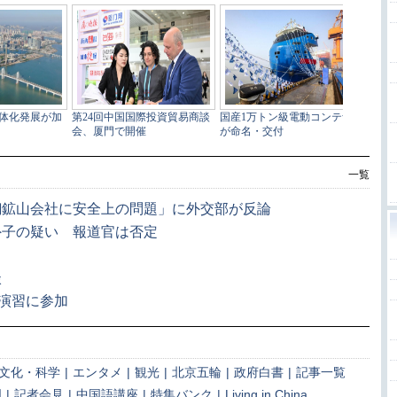
一覧
銅鉱山会社に安全上の問題」に外交部が反論
外子の疑い 報道官は否定
談
演習に参加
文化・科学
|
エンタメ
|
観光
|
北京五輪
|
政府白書
|
記事一覧
国
|
記者会見
|
中国語講座
|
特集バンク
|
Living in China