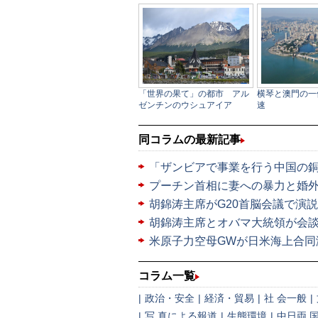
同コラムの最新記事
「ザンビアで事業を行う中国の
プーチン首相に妻への暴力と婚
胡錦涛主席がG20首脳会議で演説
胡錦涛主席とオバマ大統領が会
米原子力空母GWが日米海上合同
コラム一覧
|
政治・安全
|
経済・貿易
|
社 会一般
|
|
写 真による報道
|
生態環境
|
中日両 