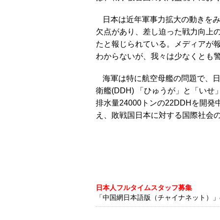
日本は近年軍事力拡大の動きをみ
欠点があり、差し迫った戦力向上の
たと報じられている。メディアが報
わからないが、我々は少なくとも
海軍は特に航空母艦の問題で、
衛艦(DDH) 「ひゅうが」と「い
排水量24000トンの22DDHを
え、敗戦国日本に対する国際社会
日本人フルタイムスタッフ募集
「中国網日本語版（チャイナネット）」の記