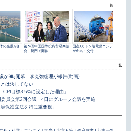
一覧
議が9時開幕 李克強総理が報告(動画)
ことは決してない
、CPI目標3.5%に設定した理由」
国委員会第2回会議 4日にグループ会議を実施
環境保護立法を特に重要視」
文化・科学
|
エンタメ
|
観光
|
北京五輪
|
政府白書
|
記事一覧