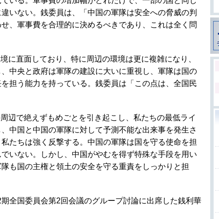
見ている。軍事費の増加幅がどれだけで、一部の国と同じ
に違いない。銭委員は、「中国の軍隊は安全への脅威の判
わせ、軍事費を合理的に決めるべきであり、これは全く問
環境に直面しており、特に周辺の環境は更に複雑になり、
し、中央と政府は軍隊の建設に大いに重視し、軍隊は国の
任を担う能力を持っている。銭委員は「この点は、全国民
の周辺で絶えずもめごとを引き起こし、私たちの最低ライ
し、中国と中国の軍隊に対して予測不能な出来事を発生さ
、私たちは強く反撃する。中国の軍隊は国を守る使命を担
んでいない。しかし、中国がやむを得ず特殊な手段を用い
軍隊も国の主権と領土の安全を守る重責をしっかりと担
2期全国委員会第2回会議のグループ討論に出席した銭利華