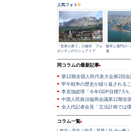
同コラムの最新記事
第12期全国人民代表大会第2回会
甲午戦争の歴史が繰り返される
李克強総理「今年GDP目標7.5％
中国人民政治協商会議第12期全
全人代記者会見「立法計画では
コラム一覧
|
政治・安全
|
経済・貿易
|
社 会一般
|