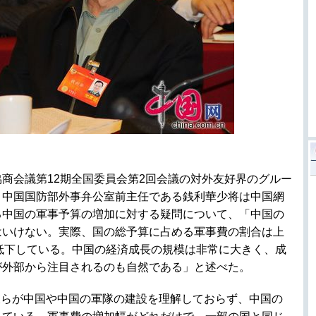
協商会議第12期全国委員会第2回会議の対外友好界のグルー
、中国国防部外事弁公室前主任である銭利華少将は中国網
る中国の軍事予算の増加に対する疑問について、「中国の
はいけない。実際、国の総予算に占める軍事費の割合は上
低下している。中国の経済成長の規模は非常に大きく、成
が外部から注目されるのも自然である」と述べた。
彼らが中国や中国の軍隊の建設を理解しておらず、中国の