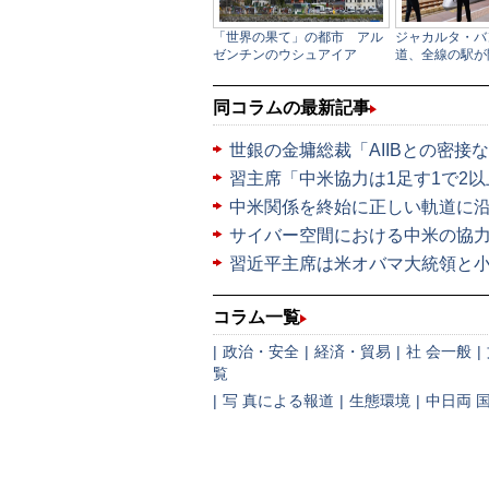
同コラムの最新記事
世銀の金墉総裁「AIIBとの密接
習主席「中米協力は1足す1で2
中米関係を終始に正しい軌道に
サイバー空間における中米の協
習近平主席は米オバマ大統領と
コラム一覧
|
政治・安全
|
経済・貿易
|
社 会一般
|
覧
|
写 真による報道
|
生態環境
|
中日両 