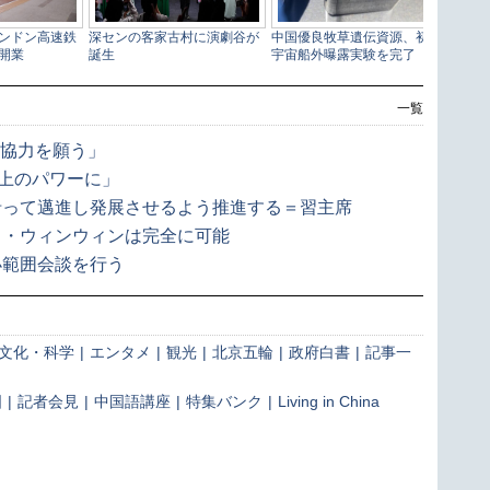
一覧
な協力を願う」
以上のパワーに」
沿って邁進し発展させるよう推進する＝習主席
力・ウィンウィンは完全に可能
小範囲会談を行う
文化・科学
|
エンタメ
|
観光
|
北京五輪
|
政府白書
|
記事一
国
|
記者会見
|
中国語講座
|
特集バンク
|
Living in China