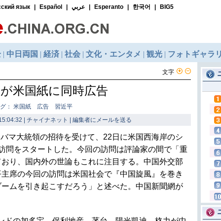
文字
業が米国紙に同時広告
グ： 米国紙 広告 習近平
15:04:32 | チャイナネット |
編集者にメールを送る
バマ大統領の招待を受けて、22日に米国西海岸のシ
式訪問をスタートした。今回の訪問は評論家の間で「重
ており、国内外の世論もこれに注目する。中国外交部
平主席の今回の訪問は米国社会で『中国旋風』を巻き
ブームを引き起こすだろう」と述べた。中国新聞網が
ンドの加多宝、保利地産、茅台、陽光凱迪、格力が中