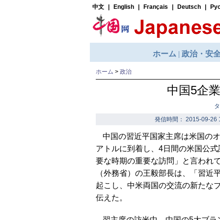
ホーム
>
政治
中国5企
タ
発信時間： 2015-09-26 
中国の習近平国家主席は米国のオ
アトルに到着し、4日間の米国公
要な時期の重要な訪問」と言われ
（外務省）の王毅部長は、「習近
起こし、中米両国の交流の新たな
伝えた。
習主席の訪米中、中国の5大ブラ