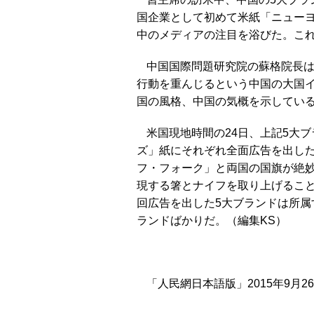
国企業として初めて米紙「ニュー
中のメディアの注目を浴びた。こ
中国国際問題研究院の蘇格院長
行動を重んじるという中国の大国
国の風格、中国の気概を示してい
米国現地時間の24日、上記5大
ズ」紙にそれぞれ全面広告を出し
フ・フォーク」と両国の国旗が絶
現する箸とナイフを取り上げるこ
回広告を出した5大ブランドは所
ランドばかりだ。（編集KS）
「人民網日本語版」2015年9月2