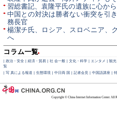
習総書記、袁隆平氏の遺族に心か
中国との対決は勝者ない衝突を引
務長官
楊潔チ氏、ロシア、スロベニア、
へ
コラム一覧
|
政治・安全
|
経済・貿易
|
社 会一般
|
文化・科学
|
エンタメ
|
観光
覧
|
写 真による報道
|
生態環境
|
中日両 国
|
記者会見
|
中国語講座
|