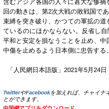
含むアジア各国の人々に甚大な惨禍
回の動きは、第2次大戦の敗戦国で
束縛を突き破り、かつての軍拡の道
ているのにほかならない。反省し自
平和と安定を損なうことを止め、中
中傷を止めるよう日本側に忠告する
「人民網日本語版」2021年5月24日
Twitter
や
Facebook
を加えれば、チャイナ
とができます。
中国網アプリをダウンロード