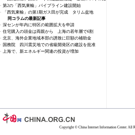
·
第2の「西気東輸」パイプライン建設開始
·
「西気東輸」の第1期ガス田が完成 タリム盆地
同コラムの最新記事
·
深センが年内に特区の範囲拡大を申請
·
住宅購入の頭金は両親から 上海の若年層で6割
·
北京、海外企業地域本部の誘致に巨額の補助金
·
国務院 四川震災地での省級開発区の建設を批准
·
上海で、新エネルギー関連の投資が増加