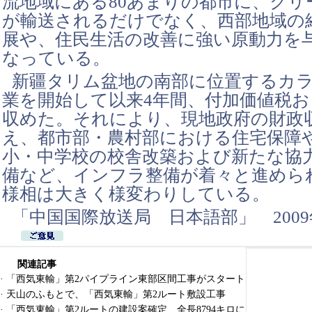
流地域にある80あまりの都市に、クリ
が輸送されるだけでなく、西部地域の
展や、住民生活の改善に強い原動力を
なっている。
新疆タリム盆地の南部に位置するカラ
業を開始して以来4年間、付加価値税お
収めた。それにより、現地政府の財政
え、都市部・農村部における住宅保障
小・中学校の校舎改築および新たな協
備など、インフラ整備が着々と進めら
様相は大きく様変わりしている。
「中国国際放送局 日本語部」 2009
関連記事
·
「西気東輸」第2パイプライン東部区間工事がスタート
·
天山のふもとで、「西気東輸」第2ルート敷設工事
·
「西気東輸」第2ルートの建設案確定 全長8794キロに