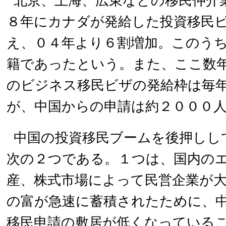
北京、上海、広東などの移民仲介
８年にカナダが発給した投資移民
え、０４年より６割増加。このう
籍であったという。また、ここ数
のビジネス移民ビザの発給枠は毎
が、中国からの申請は約２０００
中国の投資移民ブームを後押しし
次の２つである。１つは、国内の
産、株式市場によって民営企業が
の富が急速に蓄積されたために、
移民申請の敷居が低くなっている