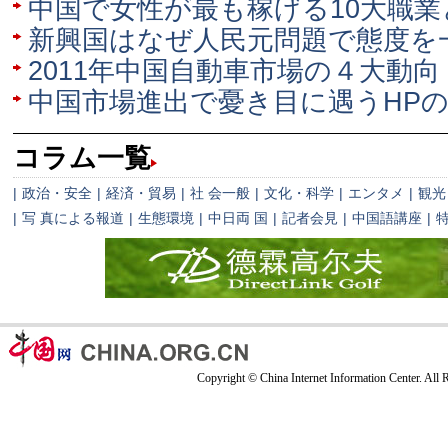
中国で女性が最も稼げる10大職業
新興国はなぜ人民元問題で態度を
2011年中国自動車市場の４大動向
中国市場進出で憂き目に遇うHPの
コラム一覧
|
政治・安全
|
経済・貿易
|
社 会一般
|
文化・科学
|
エンタメ
|
観光
|
写 真による報道
|
生態環境
|
中日両 国
|
記者会見
|
中国語講座
|