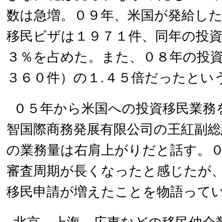
数は急増。０９年、米国が発給し
移民ビザは１９７１件、同年の投
３％を占めた。また、０８年の投
３６０件）の１.４５倍だったとい
０５年から米国への投資移民業務
智国際商務発展有限公司の王紅副総
の業務量は右肩上がりだと話す。
審査周期が長くなったと感じたが
移民申請が増えたことを物語って