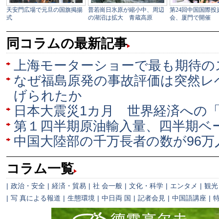
同コラムの最新記事
上海モーターショーで最も期待の
なぜ福島原発の事故評価は突然レ
げられたか
日本大震災1カ月 世界経済への
第１四半期原油輸入量、四半期ベ
中国大陸部の千万長者の数が96万
コラム一覧
|
政治・安全
|
経済・貿易
|
社 会一般
|
文化・科学
|
エンタメ
|
観光
|
写 真による報道
|
生態環境
|
中日両 国
|
記者会見
|
中国語講座
|