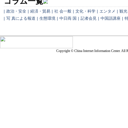
コラム一覧
|
政治・安全
|
経済・貿易
|
社 会一般
|
文化・科学
|
エンタメ
|
観光
|
写 真による報道
|
生態環境
|
中日両 国
|
記者会見
|
中国語講座
|