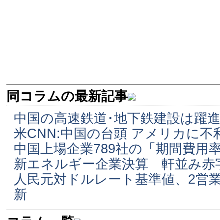
同コラムの最新記事
中国の高速鉄道･地下鉄建設は躍進
米CNN:中国の台頭 アメリカに
中国上場企業789社の「期間費用
新エネルギー企業決算 軒並み赤
人民元対ドルレート基準値、2営
新