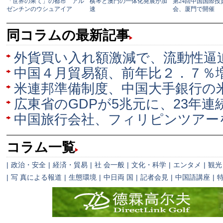
同コラムの最新記事
外貨買い入れ額激減で、流動性逼
中国４月貿易額、前年比２．７％
米連邦準備制度、中国大手銀行の
広東省のGDPが5兆元に、23年連
中国旅行会社、フィリピンツアー
コラム一覧
|
政治・安全
|
経済・貿易
|
社 会一般
|
文化・科学
|
エンタメ
|
観光
|
写 真による報道
|
生態環境
|
中日両 国
|
記者会見
|
中国語講座
|