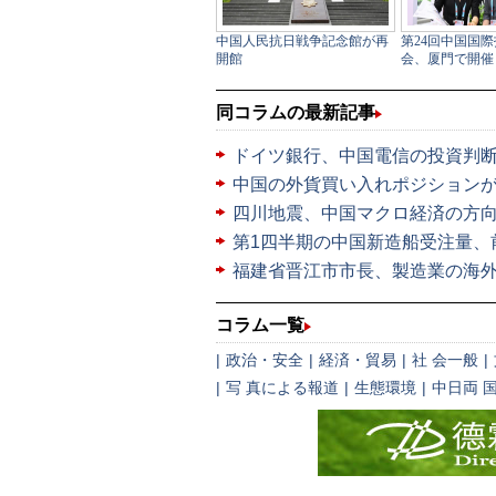
同コラムの最新記事
ドイツ銀行、中国電信の投資判
中国の外貨買い入れポジションが
四川地震、中国マクロ経済の方
第1四半期の中国新造船受注量、
福建省晋江市市長、製造業の海
コラム一覧
|
政治・安全
|
経済・貿易
|
社 会一般
|
|
写 真による報道
|
生態環境
|
中日両 