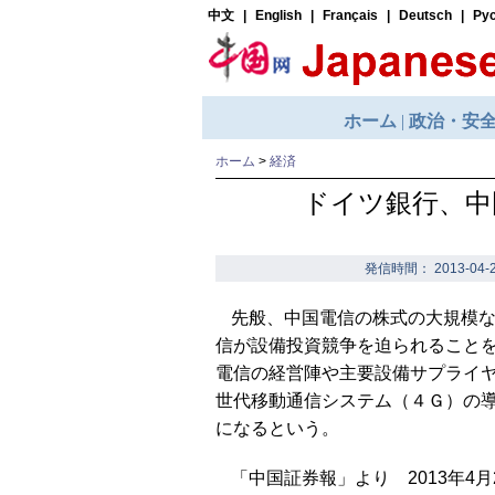
ホーム
>
経済
ドイツ銀行、中
発信時間： 2013-04-2
先般、中国電信の株式の大規模
信が設備投資競争を迫られること
電信の経営陣や主要設備サプライ
世代移動通信システム（４Ｇ）の
になるという。
「中国証券報」より 2013年4月