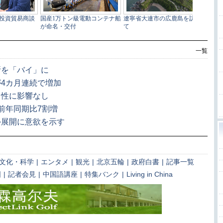
一覧
断を「バイ」に
4カ月連続で増加
向性に影響なし
前年同期比7割増
外展開に意欲を示す
文化・科学
|
エンタメ
|
観光
|
北京五輪
|
政府白書
|
記事一覧
国
|
記者会見
|
中国語講座
|
特集バンク
|
Living in China