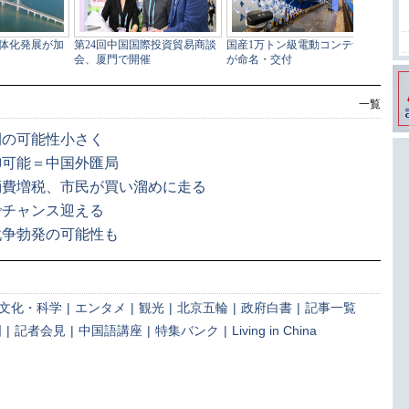
一覧
開の可能性小さく
御可能＝中国外匯局
消費増税、市民が買い溜めに走る
でチャンス迎える
戦争勃発の可能性も
文化・科学
|
エンタメ
|
観光
|
北京五輪
|
政府白書
|
記事一覧
国
|
記者会見
|
中国語講座
|
特集バンク
|
Living in China