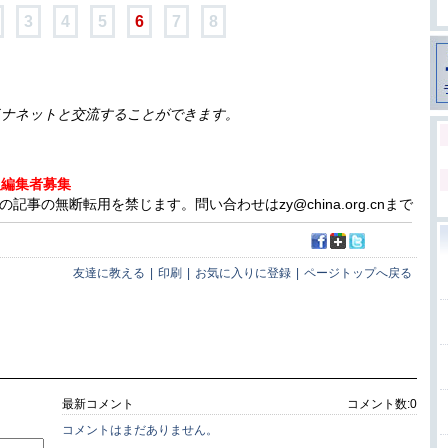
3
4
5
6
7
8
イナネットと交流することができます。
人編集者募集
事の無断転用を禁じます。問い合わせはzy@china.org.cnまで
友達に教える
|
印刷
|
お気に入りに登録
|
ページトップへ戻る
最新コメント
コメント数:
0
コメントはまだありません。