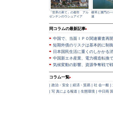
同コラムの最新記事
中国で、当面ＩＰＯ関連審査再
短期外債のリスクは基本的に制
日本国民生活に重くのしかかる
中国新エネ産業、電力構造転換
気候変動の影響、資源争奪戦で
コラム一覧
|
政治・安全
|
経済・貿易
|
社 会一般
|
|
写 真による報道
|
生態環境
|
中日両 