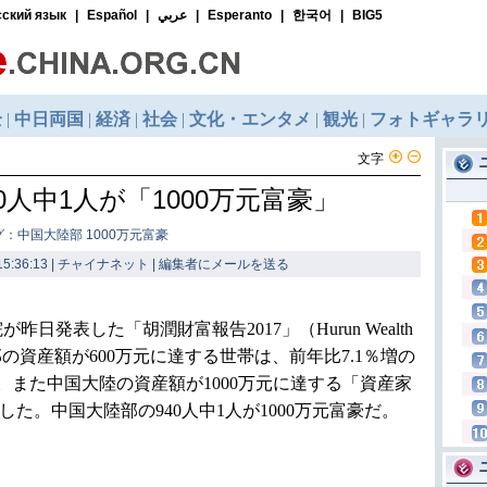
文字
0人中1人が「1000万元富豪」
グ：中国大陸部 1000万元富豪
5:36:13 | チャイナネット |
編集者にメールを送る
発表した「胡潤財富報告2017」（Hurun Wealth
大陸部の資産額が600万元に達する世帯は、前年比7.1％増の
。また中国大陸の資産額が1000万元に達する「資産家
達した。中国大陸部の940人中1人が1000万元富豪だ。