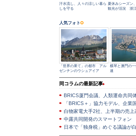
同コラムの最新記事
BRICS厦門会議、人類運命共
「BRICS＋」協力モデル、企業
白物家電大手2社、上半期の売上
中露共同開発のスマートフォン 
日本で「独身税」めぐる議論が