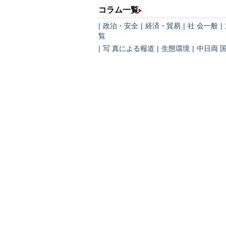
コラム一覧
|
政治・安全
|
経済・貿易
|
社 会一般
|
覧
|
写 真による報道
|
生態環境
|
中日両 