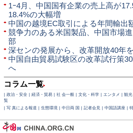
1ｰ4月、中国国有企業の売上高が17
18.4%の大幅増
中国の越境EC取引による年間輸出
競争力のある米国製品、中国市場進
部
深センの発展から、改革開放40年
中国自由貿易試験区の改革試行策3
へ
コラム一覧
|
政治・安全
|
経済・貿易
|
社 会一般
|
文化・科学
|
エンタメ
|
観光
覧
|
写 真による報道
|
生態環境
|
中日両 国
|
記者会見
|
中国語講座
|