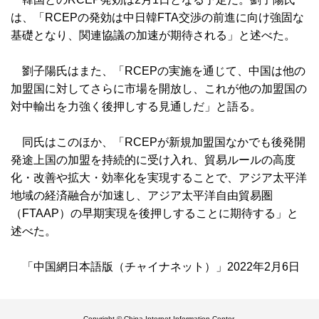
は、「RCEPの発効は中日韓FTA交渉の前進に向け強固な
基礎となり、関連協議の加速が期待される」と述べた。
劉子陽氏はまた、「RCEPの実施を通じて、中国は他の
加盟国に対してさらに市場を開放し、これが他の加盟国の
対中輸出を力強く後押しする見通しだ」と語る。
同氏はこのほか、「RCEPが新規加盟国なかでも後発開
発途上国の加盟を持続的に受け入れ、貿易ルールの高度
化・改善や拡大・効率化を実現することで、アジア太平洋
地域の経済融合が加速し、アジア太平洋自由貿易圏
（FTAAP）の早期実現を後押しすることに期待する」と
述べた。
「中国網日本語版（チャイナネット）」2022年2月6日
Copyright © China Internet Information Center.