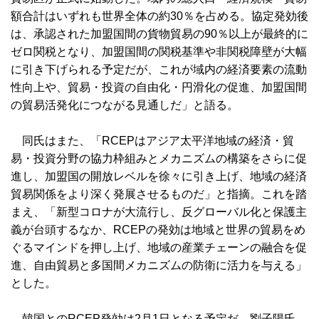
額合計はいずれも世界全体の約30％を占める。協定発効後
は、承認された加盟国間の貨物貿易の90％以上が最終的に
ゼロ関税となり、加盟国間の関税基準や非関税障壁が大幅
に引き下げられる予定だが、これが域内の経済要素の流動
性向上や、貿易・投資の自由化・円滑化の促進、加盟国間
の貿易活発化につながる見通しだ」と語る。
同氏はまた、「RCEPはアジア太平洋地域の経済・貿
易・投資分野の協力枠組みとメカニズムの構築をさらに促
進し、加盟国の開放レベルを徐々に引き上げ、地域の経済
貿易関係をより深く発展させるものだ」と指摘。これを踏
まえ、「新型コロナが大流行し、反グローバル化と保護主
義が台頭するなか、RCEPの発効は地域と世界の貿易をめ
ぐるマインドを押し上げ、地域の産業チェーンの融合を促
進、自由貿易と多国間メカニズムの防衛に活力を与える」
とした。
韓国とのRCEP発効は2月1日となる予定だ。劉子陽氏