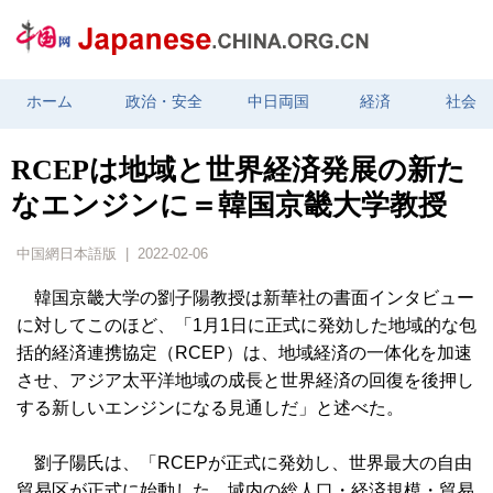
ホーム
政治・安全
中日両国
経済
社会
RCEPは地域と世界経済発展の新た
なエンジンに＝韓国京畿大学教授
中国網日本語版 | 2022-02-06
韓国京畿大学の劉子陽教授は新華社の書面インタビュー
に対してこのほど、「1月1日に正式に発効した地域的な包
括的経済連携協定（RCEP）は、地域経済の一体化を加速
させ、アジア太平洋地域の成長と世界経済の回復を後押し
する新しいエンジンになる見通しだ」と述べた。
劉子陽氏は、「RCEPが正式に発効し、世界最大の自由
貿易区が正式に始動した。域内の総人口・経済規模・貿易