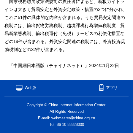
国家税務総局政策法規司の責任者によると、新板ガイドラ
インは大きく貿易安定と外資安定政策・措置の2つに分かれ、
これに51件の具体的な内容が含まれる。うち貿易安定関連の
税制には、輸出貨物労務税制、越境課税行為増値税制度、貿
易新業態税制、輸出税還付（免税）サービスの利便化措置な
どの19件が含まれる。外資安定関連の税制には、外資投資奨
励税制などの32件が含まれる。
「中国網日本語版（チャイナネット）」2024年1月22日
Web版
アプリ
Copyright © China Internet Information Center.
All Rights Reserved
E-mail: webmaster@china.org.cn
Tel: 86-10-88828000