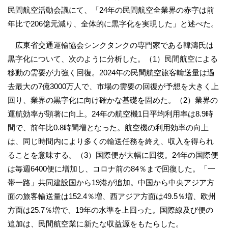
民間航空活動会議にて、「24年の民間航空全業界の赤字は前
年比で206億元減り、全体的に黒字化を実現した」と述べた。
広東省交通運輸協会シンクタンクの専門家である韓濤氏は
黒字化について、次のように分析した。（1）民間航空による
移動の需要が力強く回復。2024年の民間航空旅客輸送量は過
去最大の7億3000万人で、市場の需要の回復が予想を大きく上
回り、業界の黒字化に向け確かな基礎を固めた。（2）業界の
運航効率が顕著に向上。24年の航空機1日平均利用率は8.9時
間で、前年比0.8時間増となった。航空機の利用効率の向上
は、同じ時間内により多くの輸送任務を終え、収入を得られ
ることを意味する。（3）国際便が大幅に回復。24年の国際便
は毎週6400便に増加し、コロナ前の84％まで回復した。「一
帯一路」共同建設国から19港が追加。中国から中央アジア方
面の旅客輸送量は152.4％増、西アジア方面は49.5％増、欧州
方面は25.7％増で、19年の水準を上回った。国際線及び便の
追加は、民間航空業に新たな収益源をもたらした。