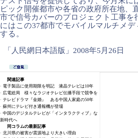
テスト信号を提供しており、今月末に
ピック開催都市や各省の政府所在地、直
市で信号カバーのプロジェクト工事を
にはこの37都市でモバイルマルチメデ
する。
「人民網日本語版」2008年5月26日
関連記事
·
電子製品に使用期限を明記 液晶テレビは10年
·
広電総局 様々なラジオテレビ伝播手段で競争を
·
テレビドラマ『金婚』 ある中国人家庭の50年
·
蘇州にテレビ付き通報機が登場
·
中国のデジタルテレビが「インタラクティブ」な
新時代へ
同コラムの最新記事
·
北川県の被害が震源地より大きい理由