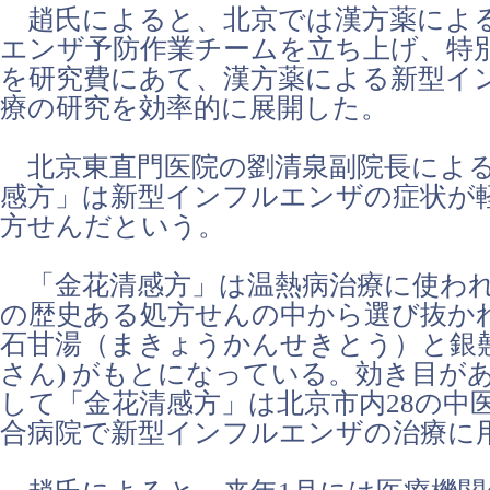
趙氏によると、北京では漢方薬によ
エンザ予防作業チームを立ち上げ、特別資
を研究費にあて、漢方薬による新型イ
療の研究を効率的に展開した。
北京東直門医院の劉清泉副院長による
感方」は新型インフルエンザの症状が
方せんだという。
「金花清感方」は温熱病治療に使われる
の歴史ある処方せんの中から選び抜か
石甘湯（まきょうかんせきとう）と銀
さん) がもとになっている。効き目が
して「金花清感方」は北京市内28の中
合病院で新型インフルエンザの治療に