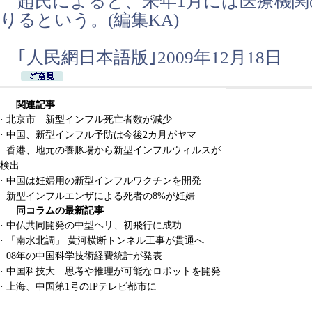
趙氏によると、来年1月には医療機関
りるという。(編集KA)
｢人民網日本語版｣2009年12月18日
関連記事
·
北京市 新型インフル死亡者数が減少
·
中国、新型インフル予防は今後2カ月がヤマ
·
香港、地元の養豚場から新型インフルウィルスが
検出
·
中国は妊婦用の新型インフルワクチンを開発
·
新型インフルエンザによる死者の8%が妊婦
同コラムの最新記事
·
中仏共同開発の中型ヘリ、初飛行に成功
·
「南水北調」 黄河横断トンネル工事が貫通へ
·
08年の中国科学技術経費統計が発表
·
中国科技大 思考や推理が可能なロボットを開発
·
上海、中国第1号のIPテレビ都市に