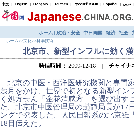
ホーム
>>
文化
>>
科学技術
北京市、新型インフルに効く漢
発信時間：
2009-12-18 |
チャイナ
北京の中医・西洋医研究機関と専門家
歳月をかけ、世界で初となる新型イン
く処方せん「金花清感方」を選び出す
た。北京市中医管理局の趙静局長が17
ングで発表した。人民日報系の北京紙
18日伝えた。