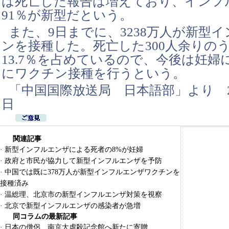
は死亡した報告は増えており、インフ
91％が新型だという。
また、9日までに、3238万人が新型
ンを接種した。死亡した300人余りの
13.7％を占めているので、今後は妊婦
にワクチン接種を行うという。
「中国国際放送局 日本語部」より
日
関連記事
·
新型インフルエンザによる死者の8%が妊婦
·
政府と市民が協力して新型インフルエンザを予防
·
中国では既に378万人が新型インフルエンザワクチンを
接種済み
·
温総理、北京市の新型インフルエンザ対策を視察
·
北京で新型インフルエンザの感染者が急増
同コラムの最新記事
·
日本の僧侶、南京大虐殺記念館へ新たに寄贈